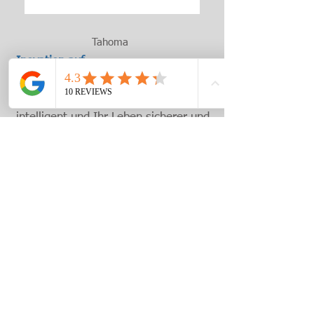
Tahoma
Inovation auf
Kopfdruck...
Smart Home macht Ihr Zuhause
intelligent und Ihr Leben sicherer und
komfortabler.
Fügen Sie vernetzte Rauchmelder
sinnvoll und kabellos in Ihr Leben ein
und machen es sicherer.
Per Smartphone, Tablet oder PC
bedienen Sie Ihre Rollläden,
Kamera, Lampen, Heizung und Co.
Sie wollen ihre
Rollläden
automatisch
öffnen und schließen oder die
Heizung auch von unterwegs
hochschalten?
Sie wollen „Stromfresser“ erkennen
oder Meldungen der